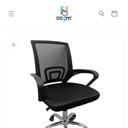
Ir
directamente
al contenido
Carrito
Ir
directamente
a la
información
del producto