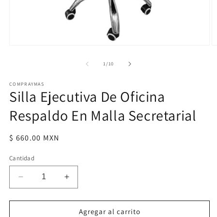
Abrir
Ab
elemento
e
multimedia
m
de
1
/
10
1
2
en
e
COMPRAYMAS
una
u
Silla Ejecutiva De Oficina
ventana
v
modal
m
Respaldo En Malla Secretarial
Precio
$ 660.00 MXN
habitual
Cantidad
Reducir
Aumentar
cantidad
cantidad
para
para
Silla
Silla
Agregar al carrito