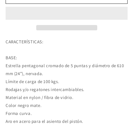
Ejecutiva
Ejecutiva
De
De
Oficina
Oficina
Respaldo
Respaldo
En
En
Malla
Malla
Secretarial
Secretarial
CARACTERÍSTICAS:
BASE:
Compra ahora y paga a meses
Estrella pentagonal cromado de 5 puntas y diámetro de 610
sin tarjeta de crédito
mm (24”), nervada.
Límite de carga de 100 kgs.
Agrega tu producto al carrito y
elige
Rodajas y/o regatones intercambiables.
1
pagar con Meses sin Tarjeta.
Material en nylon / fibra de vidrio.
En tu cuenta de Mercado Pago,
elige
2
la cantidad de meses
y confirma.
Color negro mate.
Paga mes a mes
con saldo disponible,
3
Forma curva.
débito u otros medios.
Aro en acero para el asiento del pistón.
Crédito sujeto a aprobación.