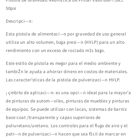
Pintar
Pintar
50psi
Esprayado
Esprayado
Hogar
Hogar
Descripci—n:
Esta pistola de alimentaci—n por gravedad de uso general
utiliza un alto volumen, baja presi—n (HVLP) para un alto
rendimiento con un exceso de rociado m‡s bajo.
Este estilo de pistola es mejor para el medio ambiente y
tambiŽn le ayuda a ahorrar dinero en costos de materiales.
Las caracter’sticas de la pistola de pulverizaci—n HVLP.
¡ çmbito de aplicaci—n: es una opci—n ideal para la mayor’a
Compra ahora y paga a meses
de pinturas de autom—viles, pinturas de muebles y pinturas
sin tarjeta de crédito
de equipos. Se puede utilizar con lacas, sistemas de barniz
base coat /transparente y capas superiores de
poliuretano/uretano. Los controles para el flujo de aire y el
Agrega tu producto al carrito y
elige
1
pagar con Meses sin Tarjeta.
patr—n de pulverizaci—n hacen que sea f‡cil de marcar en