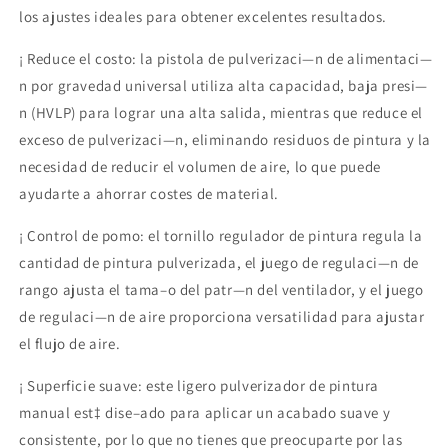
En tu cuenta de Mercado Pago,
elige
2
los ajustes ideales para obtener excelentes resultados.
la cantidad de meses
y confirma.
Paga mes a mes
con saldo disponible,
3
¡ Reduce el costo: la pistola de pulverizaci—n de alimentaci—
débito u otros medios.
n por gravedad universal utiliza alta capacidad, baja presi—
Crédito sujeto a aprobación.
n (HVLP) para lograr una alta salida, mientras que reduce el
¿Tienes dudas? Consulta nuestra
Ayuda.
exceso de pulverizaci—n, eliminando residuos de pintura y la
necesidad de reducir el volumen de aire, lo que puede
ayudarte a ahorrar costes de material.
¡ Control de pomo: el tornillo regulador de pintura regula la
cantidad de pintura pulverizada, el juego de regulaci—n de
rango ajusta el tama–o del patr—n del ventilador, y el juego
de regulaci—n de aire proporciona versatilidad para ajustar
el flujo de aire.
¡ Superficie suave: este ligero pulverizador de pintura
manual est‡ dise–ado para aplicar un acabado suave y
consistente, por lo que no tienes que preocuparte por las