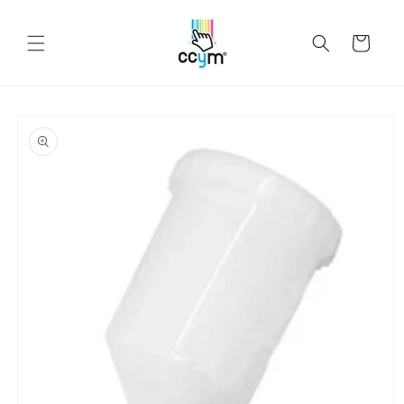
Ir
directamente
al contenido
Carrito
Ir
directamente
a la
información
del producto