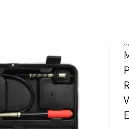
CO
M
P
R
V
E