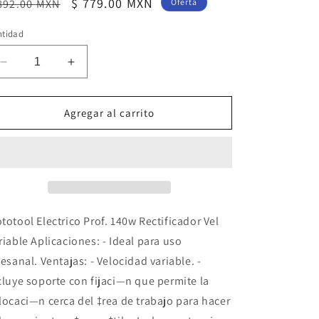
ecio
Precio
$ 779.00 MXN
892.00 MXN
Oferta
bitual
de
ntidad
oferta
Reducir
Aumentar
cantidad
cantidad
para
para
Mototool
Mototool
Agregar al carrito
Electrico
Electrico
Prof.
Prof.
140w
140w
Rectificador
Rectificador
Vel
Vel
Variable
Variable
Aksi
Aksi
totool Electrico Prof. 140w Rectificador Vel
Electronica
Electronica
riable Aplicaciones: - Ideal para uso
tesanal. Ventajas: - Velocidad variable. -
cluye soporte con fijaci—n que permite la
locaci—n cerca del ‡rea de trabajo para hacer