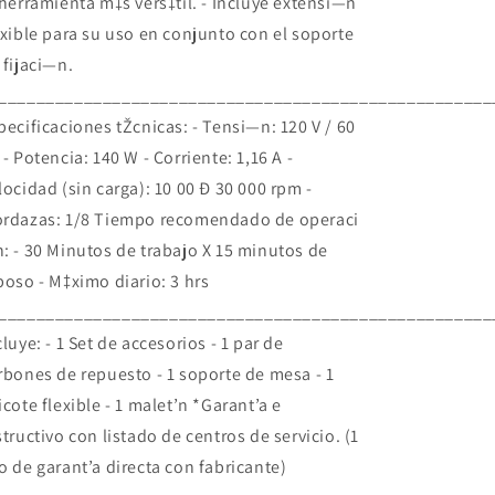
 herramienta m‡s vers‡til. - Incluye extensi—n
exible para su uso en conjunto con el soporte
 fijaci—n.
____________________________________________________
pecificaciones tŽcnicas: - Tensi—n: 120 V / 60
 - Potencia: 140 W - Corriente: 1,16 A -
locidad (sin carga): 10 00 Ð 30 000 rpm -
rdazas: 1/8 Tiempo recomendado de operaci
: - 30 Minutos de trabajo X 15 minutos de
poso - M‡ximo diario: 3 hrs
____________________________________________________
cluye: - 1 Set de accesorios - 1 par de
rbones de repuesto - 1 soporte de mesa - 1
icote flexible - 1 malet’n *Garant’a e
structivo con listado de centros de servicio. (1
o de garant’a directa con fabricante)