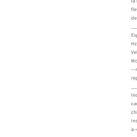
la
Compra ahora y paga a meses sin
fl
tarjeta de crédito
de
__
Agrega tu producto al carrito y
elige pagar con
1
Es
Meses sin Tarjeta.
En tu cuenta de Mercado Pago,
elige la
Hz
2
cantidad de meses
y confirma.
Ve
Paga mes a mes
con saldo disponible, débito u
3
otros medios.
Mo
—n
Crédito sujeto a aprobación.
re
¿Tienes dudas? Consulta nuestra
Ayuda.
__
In
ca
ch
in
a–