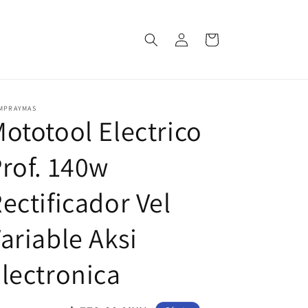
Iniciar
Carrito
sesión
MPRAYMAS
ototool Electrico
rof. 140w
ectificador Vel
ariable Aksi
lectronica