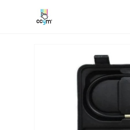
Ir
directamente
al contenido
Ir
directamente
a la
información
del producto