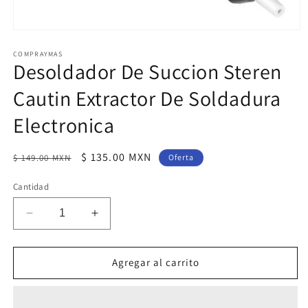
Abrir
elemento
multimedia
COMPRAYMAS
Desoldador De Succion Steren
1
en
una
Cautin Extractor De Soldadura
ventana
modal
Electronica
Precio
Precio
$ 135.00 MXN
$ 149.00 MXN
Oferta
habitual
de
Cantidad
oferta
Reducir
Aumentar
cantidad
cantidad
para
para
Desoldador
Desoldador
Agregar al carrito
De
De
Succion
Succion
Steren
Steren