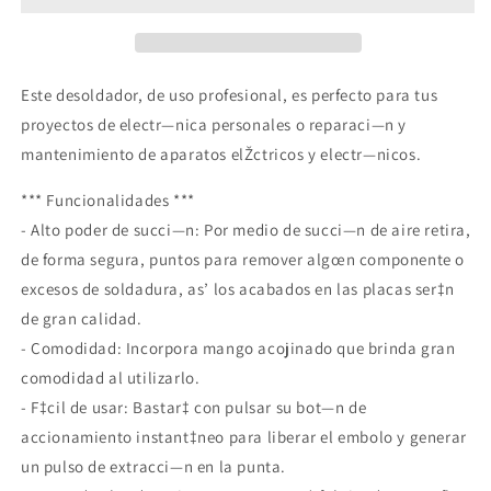
Cautin
Cautin
Extractor
Extractor
De
De
Soldadura
Soldadura
Este desoldador, de uso profesional, es perfecto para tus
Electronica
Electronica
proyectos de electr—nica personales o reparaci—n y
Compra ahora y paga a meses
mantenimiento de aparatos elŽctricos y electr—nicos.
sin tarjeta de crédito
*** Funcionalidades ***
- Alto poder de succi—n: Por medio de succi—n de aire retira,
Agrega tu producto al carrito y
elige
1
de forma segura, puntos para remover algœn componente o
pagar con Meses sin Tarjeta.
En tu cuenta de Mercado Pago,
elige
excesos de soldadura, as’ los acabados en las placas ser‡n
2
la cantidad de meses
y confirma.
de gran calidad.
Paga mes a mes
con saldo disponible,
3
débito u otros medios.
- Comodidad: Incorpora mango acojinado que brinda gran
comodidad al utilizarlo.
Crédito sujeto a aprobación.
- F‡cil de usar: Bastar‡ con pulsar su bot—n de
¿Tienes dudas? Consulta nuestra
Ayuda.
accionamiento instant‡neo para liberar el embolo y generar
un pulso de extracci—n en la punta.