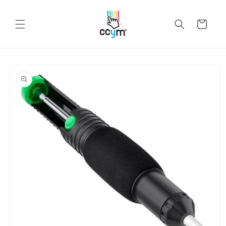
Ir
directamente
al contenido
Carrito
Ir
directamente
a la
información
del producto