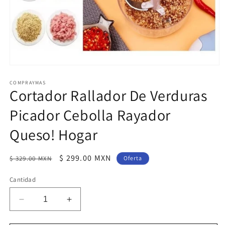
Abrir
elemento
multimedia
COMPRAYMAS
Cortador Rallador De Verduras
1
en
una
Picador Cebolla Rayador
ventana
modal
Queso! Hogar
Precio
Precio
$ 299.00 MXN
$ 329.00 MXN
Oferta
habitual
de
Cantidad
oferta
Reducir
Aumentar
cantidad
cantidad
para
para