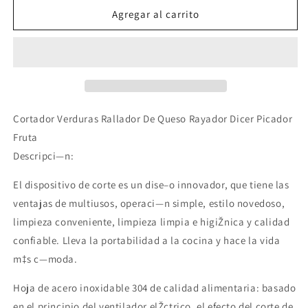
Cortador
Cortador
Agregar al carrito
Rallador
Rallador
De
De
Verduras
Verduras
Picador
Picador
Cebolla
Cebolla
Rayador
Rayador
Queso!
Queso!
Cortador Verduras Rallador De Queso Rayador Dicer Picador
Hogar
Hogar
Fruta
Descripci—n:
El dispositivo de corte es un dise–o innovador, que tiene las
ventajas de multiusos, operaci—n simple, estilo novedoso,
limpieza conveniente, limpieza limpia e higiŽnica y calidad
confiable. Lleva la portabilidad a la cocina y hace la vida
m‡s c—moda.
Compra ahora y paga a meses
Hoja de acero inoxidable 304 de calidad alimentaria: basado
sin tarjeta de crédito
en el principio del ventilador elŽctrico, el efecto del corte de