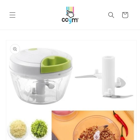
Ir
directamente
al contenido
Carrito
Ir
directamente
a la
información
del producto