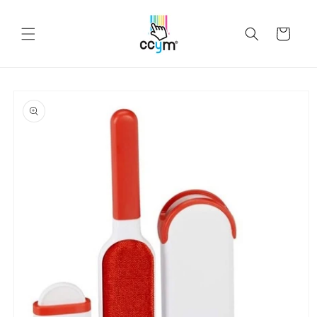
Ir
directamente
al contenido
Carrito
Ir
directamente
a la
información
del producto