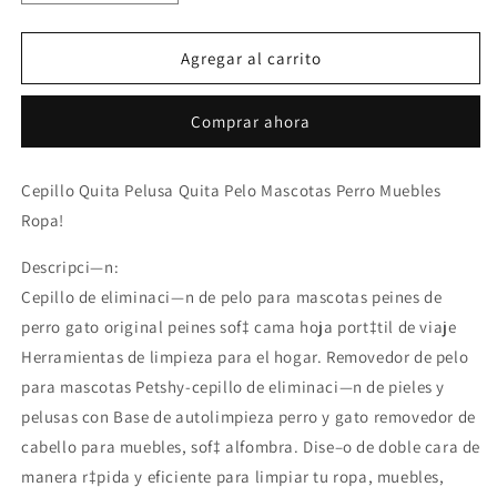
cantidad
cantidad
para
para
Cepillo
Cepillo
Agregar al carrito
Quita
Quita
Pelusa
Pelusa
Comprar ahora
Quita
Quita
Pelo
Pelo
Mascotas
Mascotas
Cepillo Quita Pelusa Quita Pelo Mascotas Perro Muebles
Perro
Perro
Ropa!
Muebles
Muebles
Ropa!
Ropa!
Descripci—n:
Hogar
Hogar
Cepillo de eliminaci—n de pelo para mascotas peines de
perro gato original peines sof‡ cama hoja port‡til de viaje
Herramientas de limpieza para el hogar. Removedor de pelo
para mascotas Petshy-cepillo de eliminaci—n de pieles y
pelusas con Base de autolimpieza perro y gato removedor de
cabello para muebles, sof‡ alfombra. Dise–o de doble cara de
manera r‡pida y eficiente para limpiar tu ropa, muebles,