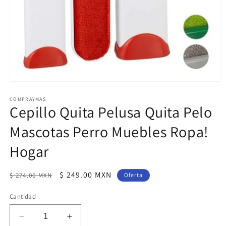
Abrir
elemento
multimedia
COMPRAYMAS
Cepillo Quita Pelusa Quita Pelo
1
en
una
Mascotas Perro Muebles Ropa!
ventana
modal
Hogar
Precio
Precio
$ 249.00 MXN
$ 274.00 MXN
Oferta
habitual
de
Cantidad
oferta
Reducir
Aumentar