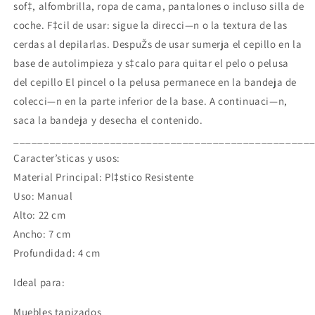
sof‡, alfombrilla, ropa de cama, pantalones o incluso silla de
coche. F‡cil de usar: sigue la direcci—n o la textura de las
cerdas al depilarlas. DespuŽs de usar sumerja el cepillo en la
base de autolimpieza y s‡calo para quitar el pelo o pelusa
del cepillo El pincel o la pelusa permanece en la bandeja de
colecci—n en la parte inferior de la base. A continuaci—n,
saca la bandeja y desecha el contenido.
_________________________________________________
Caracter’sticas y usos:
Material Principal: Pl‡stico Resistente
Uso: Manual
Alto: 22 cm
Ancho: 7 cm
Profundidad: 4 cm
Ideal para:
Muebles tapizados